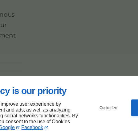
, nous
eur
nement
cy is our priority
 improve user experience by
Customize
nt and ads, as well as analyzing
ng social networks functionalities. By
you consent to the use of Cookies
Google
Facebook
.