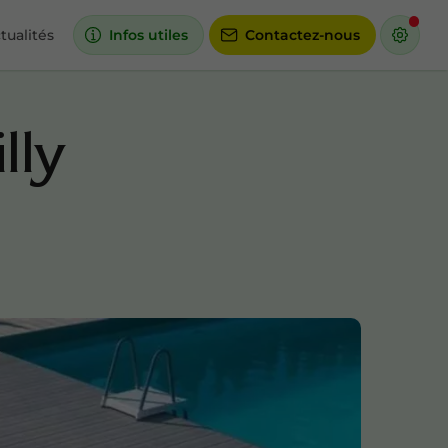
tualités
Infos utiles
Contactez-nous
lly