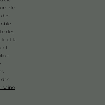
ture de
 des
emble
nte des
le et la
ment
lide
e
es
 des
e saine