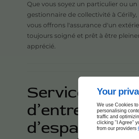
Que vous soyez un particulier ou un
gestionnaire de collectivité à Cérilly
vous offrons l'assurance d'un extéri
toujours soigné et prêt à être plei
apprécié.
Services
Your priva
d’entretien
We use Cookies to
personalising conte
traffic and optimizi
d’espace vert
clicking "I Agree" 
from our providers