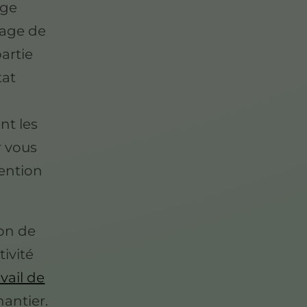
age
yage de
artie
tat
nt les
r vous
ention
ion de
tivité
avail de
hantier.