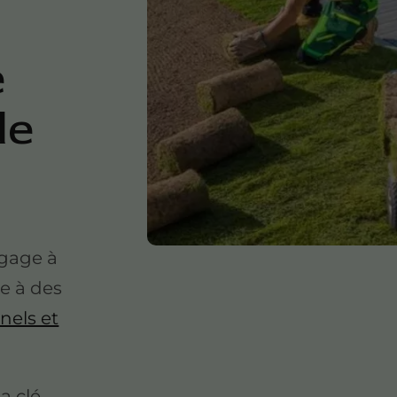
e
de
gage à
ce à des
nels et
a clé