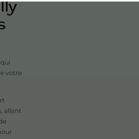
lly
s
 qui
de votre
rt
, allant
 de
pour