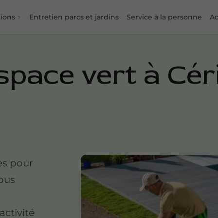
tions
Entretien parcs et jardins
Service à la personne
Ac
space vert à Céri
es pour
Nous
activité