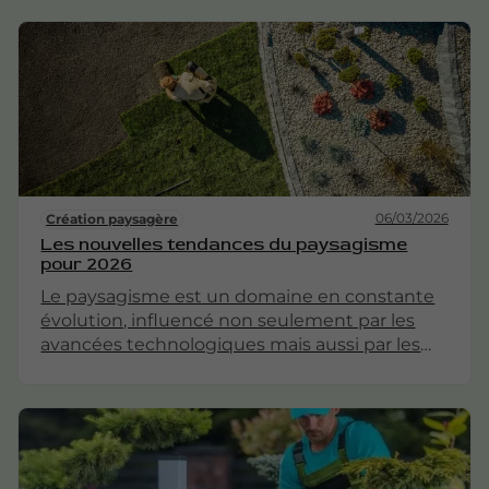
un balcon urbain, il existe de nombreuses
façons de valoriser votre extérieur. Cet article
explore les différentes facettes de
l'aménagement paysager, en fournissant des
conseils pratiques et des idées inspirantes.
06/03/2026
Création paysagère
Les nouvelles tendances du paysagisme
pour 2026
Le paysagisme est un domaine en constante
évolution, influencé non seulement par les
avancées technologiques mais aussi par les
changements climatiques, les préoccupations
écologiques et les nouvelles attentes des
propriétaires. À l'aube de 2026, plusieurs
tendances émergent, redéfinissant notre
approche des espaces extérieurs. Cet article
explore ces nouvelles directions, en mettant