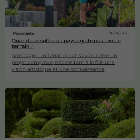
l'accent sur la durabilité, l'innovation et
l'esthétique.
06/01/2026
Paysagiste
Quand consulter un paysagiste pour votre
terrain ?
Aménager un terrain peut s'avérer être un
projet complexe, nécessitant à la fois une
vision artistique et une connaissance
technique. Faire appel à un paysagiste peut
s'avérer judicieux dans plusieurs situations.
Cet article explore les moments clés où il peut
être bénéfique de consulter un professionnel
pour transformer votre espace extérieur.