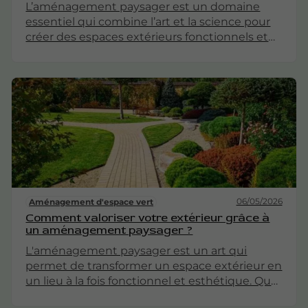
L’aménagement paysager est un domaine
essentiel qui combine l’art et la science pour
créer des espaces extérieurs fonctionnels et
esthétiques. Que ce soit pour des jardins
privés, des parcs publics ou des espaces
commerciaux, l’aménagement paysager joue
un rôle crucial dans l’harmonisation de
l’environnement naturel et construit. Cet
article explore les différentes dimensions de
l’aménagement paysager, ses techniques, ses
bénéfices et son importance dans le
développement durable.
06/05/2026
Aménagement d'espace vert
Comment valoriser votre extérieur grâce à
un aménagement paysager ?
L'aménagement paysager est un art qui
permet de transformer un espace extérieur en
un lieu à la fois fonctionnel et esthétique. Que
vous ayez un petit jardin, une grande cour ou