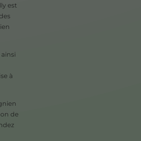
ly est
 des
tien
 ainsi
ise à
égnien
ion de
andez