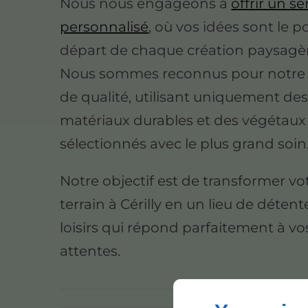
Nous nous engageons à
offrir un se
personnalisé
, où vos idées sont le p
départ de chaque création paysagè
Nous sommes reconnus pour notre t
de qualité, utilisant uniquement de
matériaux durables et des végétaux
sélectionnés avec le plus grand soin
Notre objectif est de transformer vo
terrain à Cérilly en un lieu de détent
loisirs qui répond parfaitement à vo
attentes.