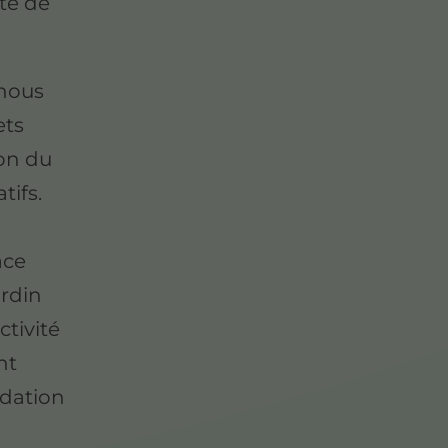
ète de
 nous
ets
ion du
tifs.
ace
ardin
ctivité
nt
idation