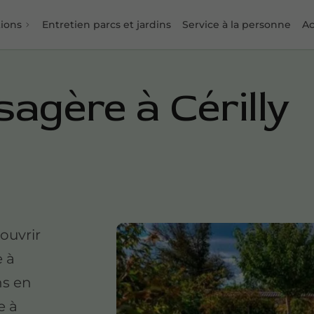
tions
Entretien parcs et jardins
Service à la personne
Ac
agère à Cérilly
ouvrir
e à
ns en
e à