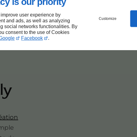
cy is our priority
 improve user experience by
Customize
nt and ads, as well as analyzing
ng social networks functionalities. By
ts
you consent to the use of Cookies
Google
Facebook
.
ly
éation
simple