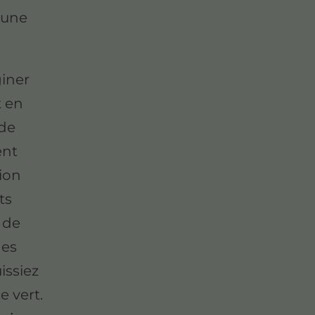
 une
iner
t en
 de
ent
ion
ts
 de
des
issiez
e vert.