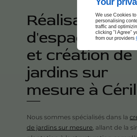
Your priva
Réalisation
We use Cookies to
personalising conte
traffic and optimizi
d'espaces ver
clicking "I Agree" 
from our providers
et création de
jardins sur
mesure à Céril
Nous sommes spécialisés dans la
cr
de jardins sur mesure
, allant de la 