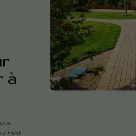
ur
r à
nous
 visant