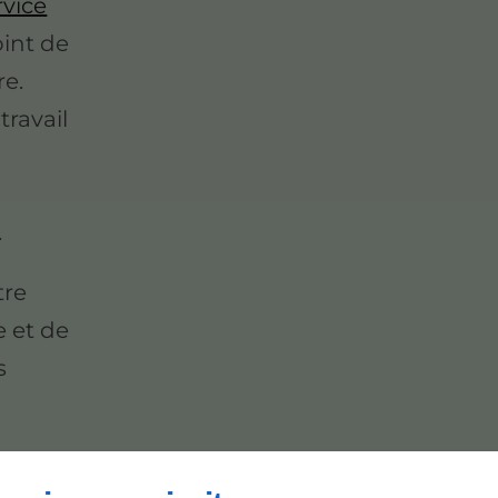
rvice
oint de
re.
ravail
s
.
tre
e et de
s